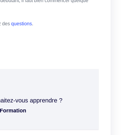
 débutant, il faut bien commencer quelque
ez des
questions
.
haitez-vous apprendre ?
Formation