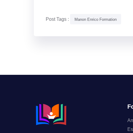
Post Tags :
Manon Enrico Formation
F
An
Es